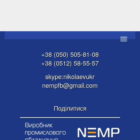
Toggle
navigati
+38 (050) 505-81-08
+38 (0512) 58-55-57
skype:nikolaevukr
nempfb@gmail.com
Поділитися