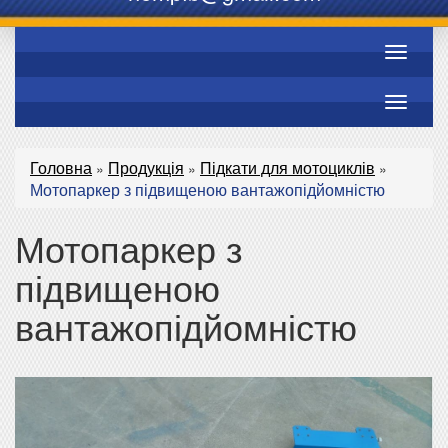
Toggle
navigati
Toggle
navigati
Головна
Продукція
Підкати для мотоциклів
»
»
»
Мотопаркер з підвищеною вантажопідйомністю
Мотопаркер з
підвищеною
вантажопідйомністю